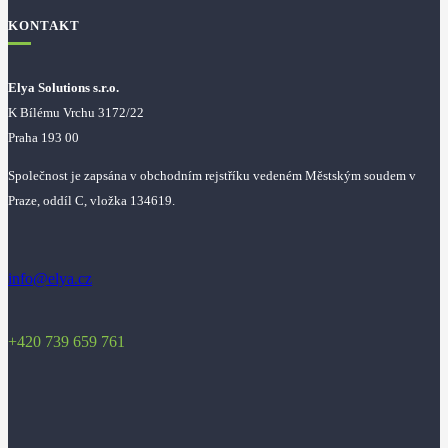
KONTAKT
Elya Solutions s.r.o.
K Bílému Vrchu 3172/22
Praha 193 00
Společnost je zapsána v obchodním rejstříku vedeném Městským soudem v
Praze, oddíl C, vložka 134619.
info@elya.cz
+420 739 659 761