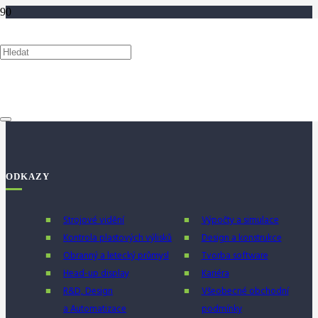
FIRMY V NAŠÍ SKUPINĚ
ODKAZY
Strojové vidění
Výpočty a simulace
Kontrola plastových výlisků
Design a konstrukce
Obranný a letecký průmysl
Tvorba software
Head-up display
Kariéra
R&D, Design
Všeobecné obchodní
a Automatizace
podmínky