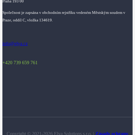
Praha 193 00
Společnost je zapsána v obchodním rejstříku vedeném Městským soudem v
Praze, oddíl C, vložka 134619.
info@elya.cz
+420 739 659 761
Copyright © 2021-2026 Elya Solutions s.r.o. |
Zásady ochrany