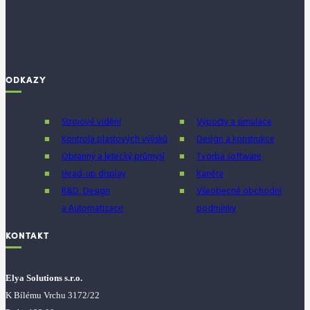
ODKAZY
Strojové vidění
Výpočty a simulace
Kontrola plastových výlisků
Design a konstrukce
Obranný a letecký průmysl
Tvorba software
Head-up display
Kariéra
R&D, Design
Všeobecné obchodní
a Automatizace
podmínky
KONTAKT
Elya Solutions s.r.o.
K Bílému Vrchu 3172/22